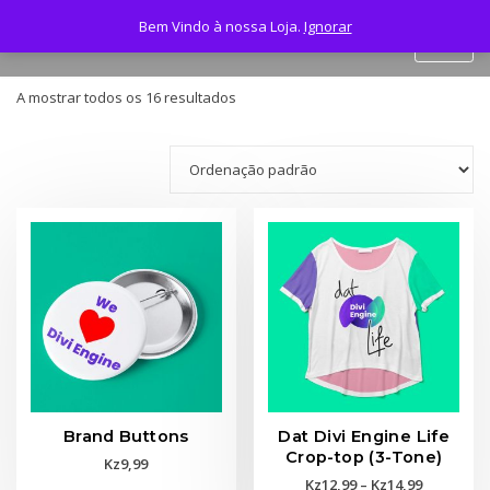
Skip
Loja 2AG
Bem Vindo à nossa Loja.
Ignorar
to
content
A mostrar todos os 16 resultados
Brand Buttons
Dat Divi Engine Life
Crop-top (3-Tone)
Kz
9,99
Price
Kz
12,99
–
Kz
14,99