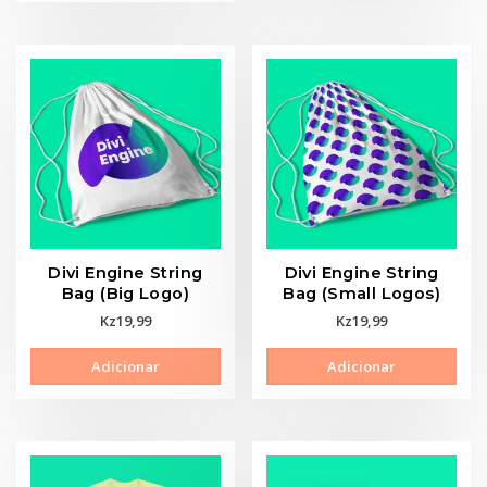
has
mult
multiple
vari
variants.
The
The
opti
options
may
may
be
be
cho
chosen
on
on
the
the
prod
product
pag
page
Divi Engine String
Divi Engine String
Bag (Big Logo)
Bag (Small Logos)
Kz
19,99
Kz
19,99
Adicionar
Adicionar